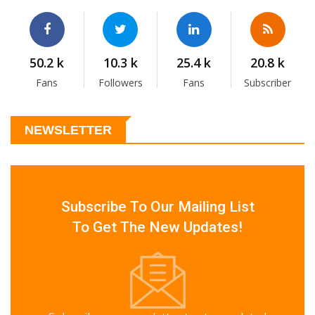
50.2 k
10.3 k
25.4 k
20.8 k
Fans
Followers
Fans
Subscriber
NEWSLETTER
Subscribe To Our Mailing List
To Get The New Updates!