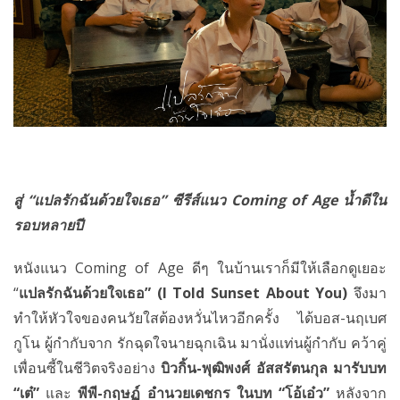
สู่ “แปลรักฉันด้วยใจเธอ” ซีรีส์แนว
Coming of Age น้ำดีใน
รอบหลายปี
หนังแนว Coming of Age ดีๆ ในบ้านเราก็มีให้เลือกดูเยอะ
“
แปลรักฉันด้วยใจเธอ” (
I Told Sunset About You)
จึงมา
ทำให้หัวใจของคนวัยใสต้องหวั่นไหวอีกครั้ง ได้บอส-นฤเบศ
กูโน ผู้กำกับจาก รักฉุดใจนายฉุกเฉิน มานั่งแท่นผู้กำกับ คว้าคู่
เพื่อนซี้ในชีวิตจริงอย่าง
บิวกิ้น-พุฒิพงศ์ อัสสรัตนกุล มารับบท
“เต๋”
และ
พีพี-กฤษฏ์ อำนวยเดชกร
ในบท “โอ้เอ๋ว”
หลังจาก