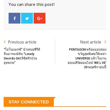
You can share this post!
Previous article
Next article
“โมโนแมกซ์” นำเสนอซีรีส์
PENTAGON พร้อมมอบของ
จีนอารมณ์ขัน “Lovely
ขวัญสุดพิเศษให้เหล่า
Swords Girl ลิขิตรักป่วน
UNIVERSE แล้ว ในงาน
ยุทธภพ”
คอนเสิร์ตออนไลน์ ‘WE L:VE’
29 พฤศจิกายนนี้
STAY CONNECTED