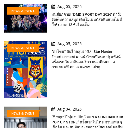
Aug 05, 2026
NEWS & EVENT
มันส์ยกค่าย! ‘DMD SPORT DAY 2026’ ทำถึง!
จัดเต็มความสนุก เติมโมเมนต์สุดฟินแบบไม่มี
กั๊ก! ตลอด 12 ชั่วโมงเต็ม
Aug 05, 2026
NEWS & EVENT
“ตาโขน” บินไกลสู่บราซิล! Star Hunter
Entertainment พาหนังไทยเปิดรอบปฐมทัศน์
ครั้งแรก ในลาตินอเมริกา บนเวทีเทศกาล
ภาพยนตร์ไทย ณ นครเซาเปาลู
Aug 04, 2026
NEWS & EVENT
“ซี พฤกษ์” ทุ่มงบเปิด “SUPER SUN BANGKOK
POP UP STORE” ครั้งแรกในไทย ชวนแฟน ๆ
เช็กอิน และสัมผัสประสบการณ์สุดเอ็กซ์คลูซีฟ