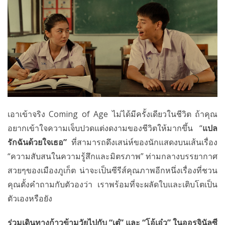
เอาเข้าจริง Coming of Age ไม่ได้มีครั้งเดียวในชีวิต ถ้าคุณ
อยากเข้าใจความเจ็บปวดแต่งดงามของชีวิตให้มากขึ้น “
แปล
รักฉันด้วยใจเธอ”
ที่สามารถดึงเสน่ห์ของนักแสดงบนเส้นเรื่อง
“ความสับสนในความรู้สึกและมิตรภาพ” ท่ามกลางบรรยากาศ
สวยๆของเมืองภูเก็ต น่าจะเป็นซีรีส์คุณภาพอีกหนึ่งเรื่องที่ชวน
คุณตั้งคำถามกับตัวองว่า เราพร้อมที่จะผลัดใบและเติบโตเป็น
ตัวเองหรือยัง
ร่วมเดินทางก้าวข้ามวัยไปกับ “เต๋” และ “โอ้เอ๋ว” ในออรจินัลซี