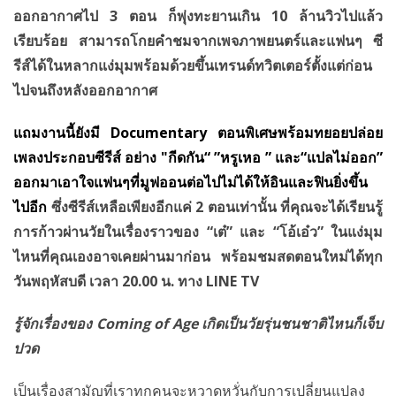
ออกอากาศไป 3 ตอน ก็พุ่งทะยานเกิน 10 ล้านวิวไปแล้ว
เรียบร้อย สามารถโกยคำชมจากเพจภาพยนตร์และแฟนๆ ซี
รีส์ได้ในหลากแง่มุมพร้อมด้วยขึ้นเทรนด์ทวิตเตอร์ตั้งแต่ก่อน
ไปจนถึงหลังออกอากาศ
แถมงานนี้ยังมี
Documentary
ตอนพิเศษพร้อมทยอยปล่อย
เพลงประกอบซีรีส์ อย่าง
"
กีดกัน
” “
หรูเหอ
”
และ
“
แปลไม่ออก
”
ออกมาเอาใจแฟนๆที่มูฟออนต่อไปไม่ได้ให้อินและฟินยิ่งขึ้น
ไปอีก
ซึ่งซีรีส์เหลือเพียงอีกแค่
2 ตอนเท่านั้น ที่คุณจะได้เรียนรู้
การก้าวผ่านวัยในเรื่องราวของ “เต๋” และ “โอ้เอ๋ว” ในแง่มุม
ไหนที่คุณเองอาจเคยผ่านมาก่อน พร้อมชมสดตอนใหม่ได้ทุก
วันพฤหัสบดี เวลา 20.00 น. ทาง LINE TV
รู้จักเรื่องของ
Coming of Age เกิดเป็นวัยรุ่นชนชาติไหนก็เจ็บ
ปวด
เป็นเรื่องสามัญที่เราทุกคนจะหวาดหวั่นกับการเปลี่ยนแปลง