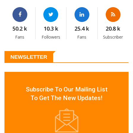
50.2 k
10.3 k
25.4 k
20.8 k
Fans
Followers
Fans
Subscriber
NEWSLETTER
Subscribe To Our Mailing List
To Get The New Updates!