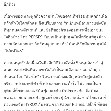
อีกด้วย
เนื้อหาของเพลงพูดถึงความมั่นใจของคนที่พร้อมทุ่มสุดตัวเพื่อ
คว้าหัวใจใครสักคน ซึ่งเปรียบความรักเป็นเหมือนการแข่งขัน
ที่ทุกคนต่างงัดเสน่ห์ และข้อดีของตัวเองออกมาเพื่อเอาชนะ
ใจอีกฝ่าย โดย PERSES รับบทเป็นหนุ่มสุดมั่นที่พร้อมพิสูจน์ว่า
หากเลือกพวกเขา ก็พร้อมดูแลและทำให้คนที่รักมีความสุขได้
“ไม่แพ้ใคร”
ความสนุกยังต่อเนื่องในมิวสิกวิดีโอ เมื่อทั้ง 5 หนุ่มต้องเข้าสู่
เกมการแข่งขันที่พวกเขาไม่ได้เป็นคนเลือกเอง แต่กลับถูก
กำหนดโดย “ถ้วยไฟ” ปริศนา จนต้องเผชิญหน้ากับคู่แข่งตัว
จริงจากประเภทกีฬา ท้าประลองความตั้งใจ ไม่ว่าจะเป็น ก
ฤติน ที่ต้องดวลอเมริกันฟุตบอลกับ ปิงปอง ธงชัย, จั๋ง ที่ลง
สนามบาสเกตบอล กับ จูเนียร์ เอเจสุ นักบาสทีมชาติไทย, เน ที่
ต้องแข่งขัน HYROX กับ เซน จาก Paper Planes, ปลั๊กกี้ ที่แข่ง