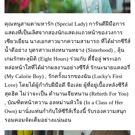
คุณหนูสามตามหารัก (Special Lady) การันตีฝีมือการ
แสดงที่เป็นเลิศจากสองนักแสดงแถวหน้าของวงการ
เซียวเยี่ยน นางเอกสาวมากความสามารถ ที่ได้ฝากซีรีส์
น้ำดีอย่าง บุตรสาวแห่งหนานหยาง (Sisterhood) , ลุ้น
เกมรักทะลุมิติ (Eight Hours) ร่วมกับ ตี๋จื่อลู่ พระเอก
หล่อหน้าใสที่ได้ฝากผลงานอย่างซีรีส์ รักนะนายแคลอรี่
(My Calorie Boy) , รักครั้งแรกของฉัน (Lucky's First
Love) โดยได้ผู้กำกับฝีมือดี จือเล่ย ผู้ที่อยู่เบื้องหลังซีรีส์
สุดฮิต ไม่ว่าจะเป็น ตำนานเจียหนาน (Rebirth For You)
, บัณฑิตหน้าหวาน อลหม่านหัวใจ (In a Class of Her
Own) มานั่งแท่นกำกับให้ซีรีส์เรื่องนี้ รับรองความสนุก
รอมคอมจัดเต็มอย่างแน่นอน