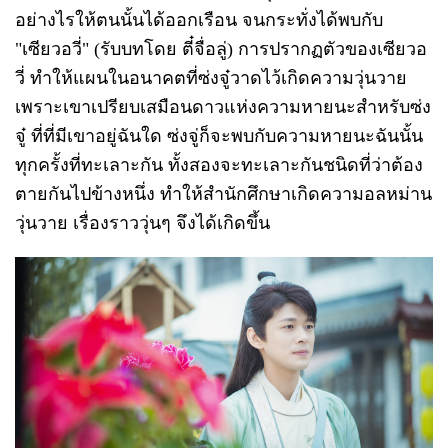
อย่างไรให้ตนนั้นได้ออกเรือน จนกระทั่งได้พบกับ
"เซียวอวี่" (รับบทโดย ตี๋จื่อลู่) การปรากฏตัวของเซียวอ
วี่ ทำให้แผนในอนาคตที่ซ่งจู๋วาดไว้เกิดความวุ่นวาย
เพราะเขาเปรียบเสมือนดาวแห่งความหายนะสำหรับซ่ง
จู๋ ที่ที่มีเขาอยู่ฉันใด ซ่งจู่ก็จะพบกับความหายนะฉันนั้น
ทุกครั้งที่ทะเลาะกัน ทั้งสองจะทะเลาะกันชนิดที่ว่าต้อง
ตายกันไปข้างหนึ่ง ทำให้สำนักศึกษาเกิดความอลหม่าน
วุ่นวาย เรื่องราววุ่นๆ จึงได้เกิดขึ้น