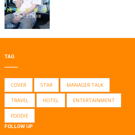
TAG
COVER
STAR
MANAGER TALK
TRAVEL
HOTEL
ENTERTAINMENT
FOODIE
FOLLOW UP