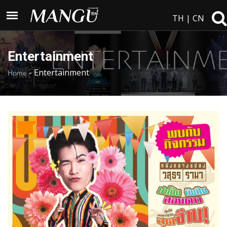
TH
|
CN
Entertainment
-
Entertainment
Home