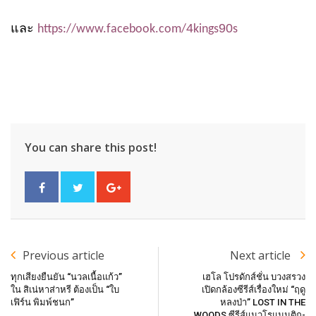
และ
4
90
https://www.facebook.com/
kings
s
You can share this post!
Previous article
Next article
ทุกเสียงยืนยัน “นวลเนื้อแก้ว”
เฮโล โปรดักส์ชั่น บวงสรวง
ใน สิเน่หาส่าหรี ต้องเป็น “ใบ
เปิดกล้องซีรีส์เรื่องใหม่ “ฤดู
เฟิร์น พิมพ์ชนก”
หลงป่า” LOST IN THE
WOODS ซีรีส์แนวโรแมนติก-