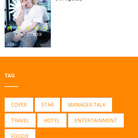
TAG
COVER
STAR
MANAGER TALK
TRAVEL
HOTEL
ENTERTAINMENT
FOODIE