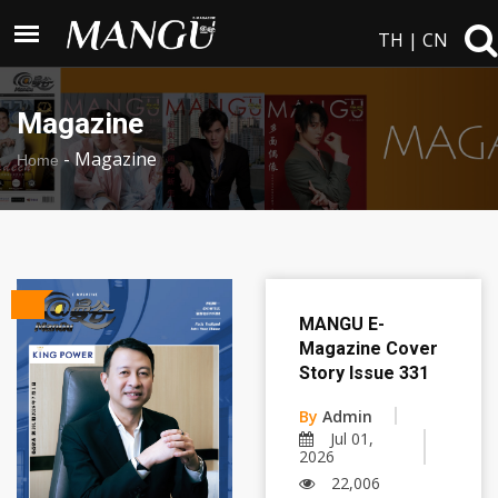
TH
|
CN
Magazine
-
Magazine
Home
MANGU E-
Magazine Cover
Story Issue 331
By
Admin
Jul 01,
2026
22,006