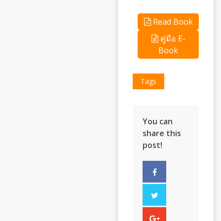
Read Book
คู่มือ E-
Book
Tags
You can
share this
post!