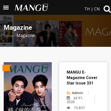
TH
|
CN
Magazine
-
Magazine
Home
MANGU E-
Magazine Cover
Star Issue 331
By
Admin
Jul 01,
2026
15,837