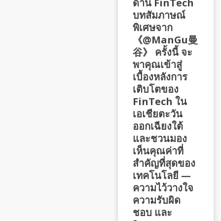
ด้าน FinTech
บทสัมภาษณ์
พิเศษจาก
《@ManGu曼
谷》 ครั้งนี้ จะ
พาคุณเข้าสู่
เบื้องหลังการ
เติบโตของ
FinTech ใน
เอเชียตะวัน
ออกเฉียงใต้
และชวนมอง
เห็นคุณค่าที่
สำคัญที่สุดของ
เทคโนโลยี —
ความไว้วางใจ
ความรับผิด
ชอบ และ