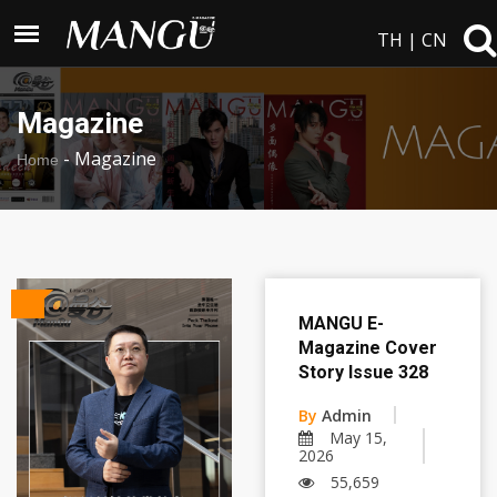
TH
|
CN
Magazine
-
Magazine
Home
MANGU E-
Magazine Cover
Story Issue 328
By
Admin
May 15,
2026
55,659