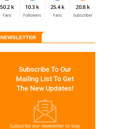
50.2 k
10.3 k
25.4 k
20.8 k
Fans
Followers
Fans
Subscriber
NEWSLETTER
Subscribe To Our
Mailing List To Get
The New Updates!
Subscribe our newsletter to stay