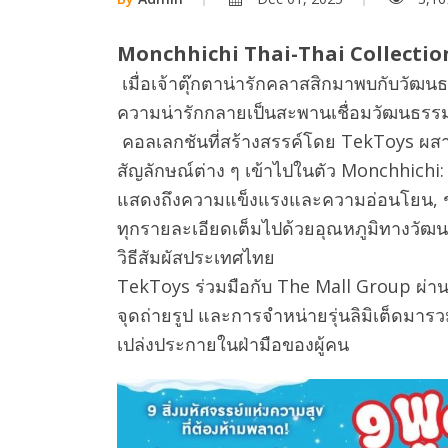
Monchhichi Thai-Thai Collectio
เมื่อเจ้าตุ๊กตาน่ารักคลาสสิกมาพบกับวัฒ
ความน่ารักกลายเป็นสะพานเชื่อมวัฒนธรร
คอลเลกชันที่สร้างสรรค์โดย TekToys ผส
สัญลักษณ์ต่าง ๆ เข้าไปในตัว Monchhichi
แสดงถึงความแข็งแรงและความอ่อนโยน, ชุ
ทุกรายละเอียดเต็มไปด้วยอุณหภูมิทางวัฒน
วิธีสัมผัสประเทศไทย
TekToys ร่วมมือกับ The Mall Group ผ
จุดถ่ายรูป และการจำหน่ายรุ่นลิมิเต็ดมา
เปล่งประกายในฝ่ามือของผู้คน