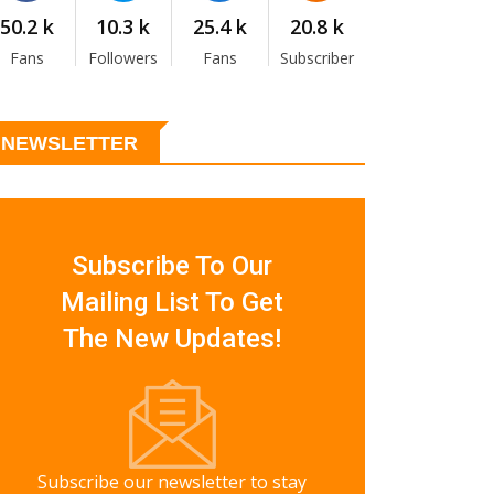
50.2 k
10.3 k
25.4 k
20.8 k
Fans
Followers
Fans
Subscriber
NEWSLETTER
Subscribe To Our
Mailing List To Get
The New Updates!
Subscribe our newsletter to stay