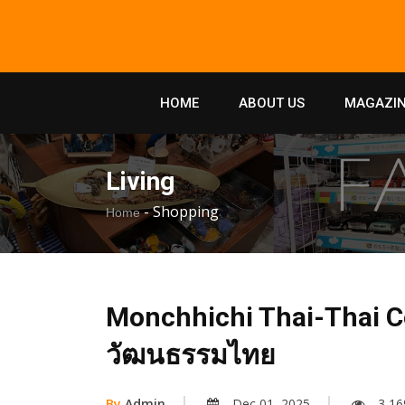
HOME
ABOUT US
MAGAZIN
Living
-
Shopping
Home
Monchhichi Thai-Thai C
วัฒนธรรมไทย
By
Admin
Dec 01, 2025
3,16