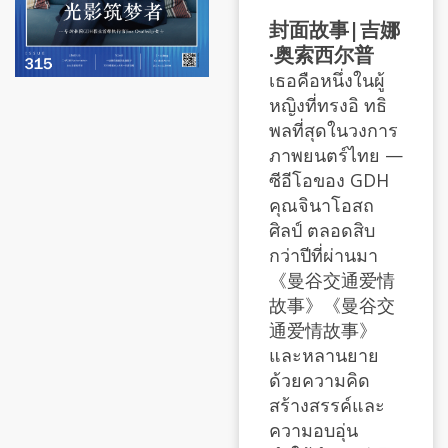
封面故事|吉娜
·奥索西尔普
เธอคือหนึ่งในผู้
หญิงที่ทรงอิ ทธิ
พลที่สุดในวงการ
ภาพยนตร์ไทย —
ซีอีโอของ GDH
คุณจินาโอสถ
ศิลป์ ตลอดสิบ
กว่าปีที่ผ่านมา
《曼谷交通爱情
故事》《曼谷交
通爱情故事》
และหลานยาย
ด้วยความคิด
สร้างสรรค์และ
ความอบอุ่น