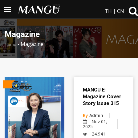
TH
|
CN
Magazine
-
Magazine
Home
MANGU E-
Magazine Cover
Story Issue 315
By
Admin
Nov 01,
2025
24,941