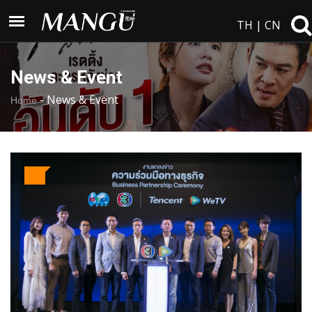
TH
|
CN
News & Event
-
News & Event
Home