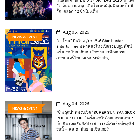
มันส์ยกค่าย! ‘DMD SPORT DAY 2026’ ทำถึง!
จัดเต็มความสนุก เติมโมเมนต์สุดฟินแบบไม่มี
กั๊ก! ตลอด 12 ชั่วโมงเต็ม
Aug 05, 2026
NEWS & EVENT
“ตาโขน” บินไกลสู่บราซิล! Star Hunter
Entertainment พาหนังไทยเปิดรอบปฐมทัศน์
ครั้งแรก ในลาตินอเมริกา บนเวทีเทศกาล
ภาพยนตร์ไทย ณ นครเซาเปาลู
Aug 04, 2026
NEWS & EVENT
“ซี พฤกษ์” ทุ่มงบเปิด “SUPER SUN BANGKOK
POP UP STORE” ครั้งแรกในไทย ชวนแฟน ๆ
เช็กอิน และสัมผัสประสบการณ์สุดเอ็กซ์คลูซีฟ
วันนี้ – 9 ส.ค. ที่สยามเซ็นเตอร์