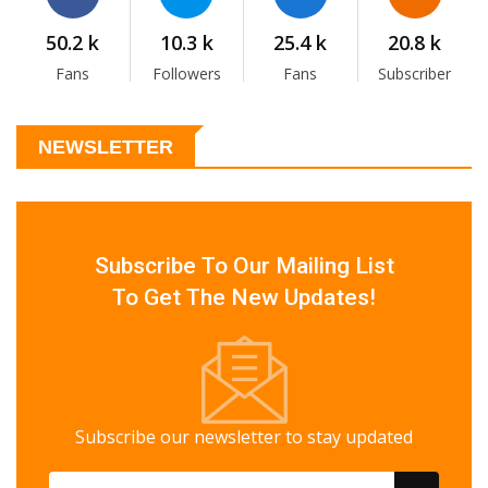
50.2 k
10.3 k
25.4 k
20.8 k
Fans
Followers
Fans
Subscriber
NEWSLETTER
Subscribe To Our Mailing List
To Get The New Updates!
Subscribe our newsletter to stay updated