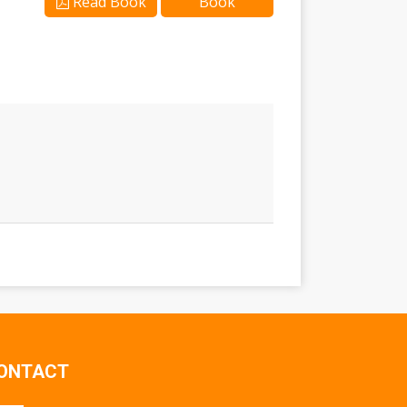
Read Book
Book
ONTACT