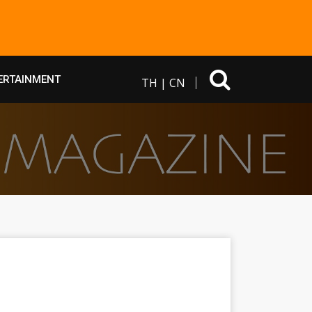
ERTAINMENT
TH
|
CN