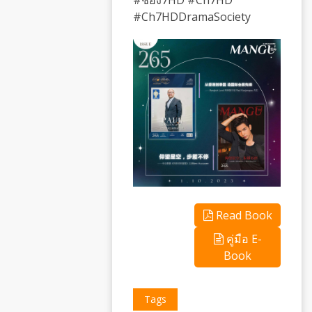
#Ch7HDDramaSociety
Read Book
คู่มือ E-
Book
Tags