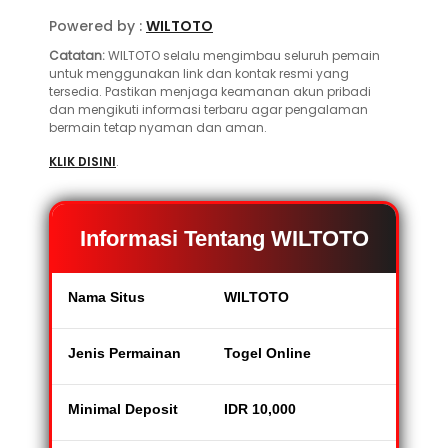
Powered by :
WILTOTO
Catatan:
WILTOTO selalu mengimbau seluruh pemain
untuk menggunakan link dan kontak resmi yang
tersedia. Pastikan menjaga keamanan akun pribadi
dan mengikuti informasi terbaru agar pengalaman
bermain tetap nyaman dan aman.
KLIK DISINI
.
Informasi Tentang WILTOTO
Nama Situs
WILTOTO
Jenis Permainan
Togel Online
Minimal Deposit
IDR 10,000