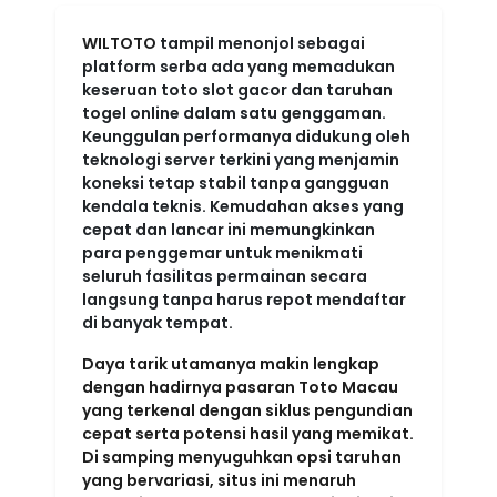
WILTOTO
tampil menonjol sebagai
platform serba ada yang memadukan
keseruan toto slot gacor dan taruhan
togel online dalam satu genggaman.
Keunggulan performanya didukung oleh
teknologi server terkini yang menjamin
koneksi tetap stabil tanpa gangguan
kendala teknis. Kemudahan akses yang
cepat dan lancar ini memungkinkan
para penggemar untuk menikmati
seluruh fasilitas permainan secara
langsung tanpa harus repot mendaftar
di banyak tempat.
Daya tarik utamanya makin lengkap
dengan hadirnya pasaran Toto Macau
yang terkenal dengan siklus pengundian
cepat serta potensi hasil yang memikat.
Di samping menyuguhkan opsi taruhan
yang bervariasi, situs ini menaruh