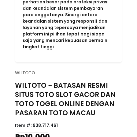
perhatian besar pada proteksi privasi
dan keandalan sistem pembayaran
para anggotanya. Sinergi antara
keandalan sistem yang responsif dan
layanan yang tepercaya menjadikan
platform ini pilihan tepat bagi siapa
saja yang mencari kepuasan bermain
tingkat tinggi.
WILTOTO
WILTOTO ~ BATASAN RESMI
SITUS TOTO SLOT GACOR DAN
TOTO TOGEL ONLINE DENGAN
PASARAN TOTO MACAU
Item #:
938.717.461
Rp10.000