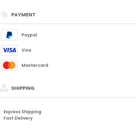
PAYMENT
Paypal
Visa
Mastercard
SHIPPING
Express Shipping
Fast Delivery