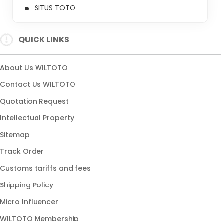
SITUS TOTO
TOTO SLOT
QUICK LINKS
SITUS TOTO TOGEL
TOGEL
About Us WILTOTO
SLOT 4D
Contact Us WILTOTO
TOGEL RESMI
Quotation Request
LINK TOTO
Intellectual Property
LINK TOTO SLOT
Sitemap
LINK TOTO RESMI
Track Order
LINK TOGEL ONLINE
Customs tariffs and fees
WILTOTO LOGIN
Shipping Policy
WILTOTO TOGEL
Micro Influencer
WILTOTO Membership