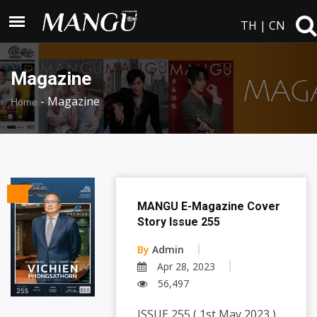
TH
|
CN
Magazine
-
Magazine
Home
MANGU E-Magazine Cover
Story Issue 255
By
Admin
Apr 28, 2023
56,497
ISSUE 255 ( 1st May 2023 )