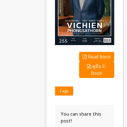
Read Book
คู่มือ E-
Book
Tags
You can share this
post!