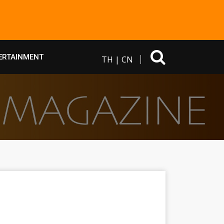
ERTAINMENT
TH
|
CN